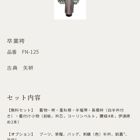
卒業袴
品番
FN-125
古典 矢絣
セット内容
【無料セット】 着物・袴・重ね襟・半幅帯・長襦袢（白半衿付
き）・着付け小物（前板，衿芯，コーリンベルト，腰紐4本，伊達締
め2本）
【オプション】 ブーツ、草履、バッグ、刺繍（色）半衿、肌着*、
足袋*