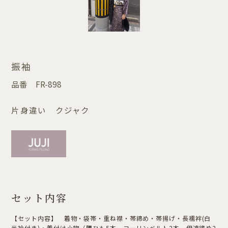
振袖
品番
FR-898
片身違い クジャク
セット内容
【セット内容】 着物・袋帯・重ね襟・帯締め・帯揚げ・長襦袢(白
半衿付き)・着付け小物（腰ひも5本、コーリンベルト2本、伊達締め2