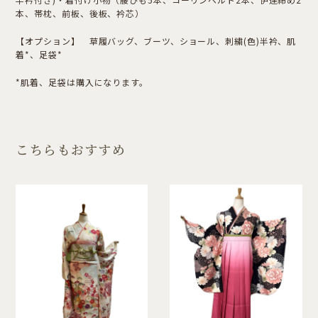
本、帯枕、前板、後板、衿芯）
【オプション】 草履バッグ、ブーツ、ショール、刺繍(色)半衿、肌
着*、足袋*
*肌着、足袋は購入になります。
こちらもおすすめ