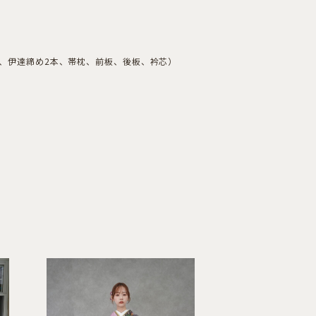
本、伊達締め2本、帯枕、前板、後板、衿芯）