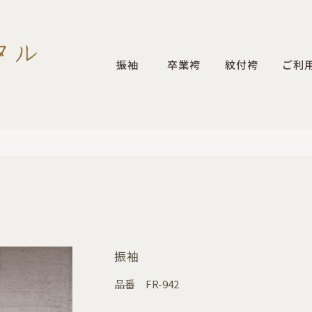
振袖
卒業袴
紋付袴
ご利
振袖
品番
FR-942