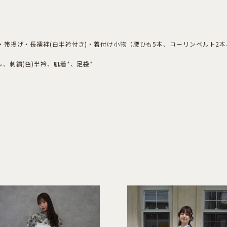
帯揚げ・長襦袢(白半衿付き)・着付け小物（腰ひも5本、コーリンベルト2
、刺繍(色)半衿、肌着*、足袋*