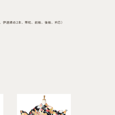
本、伊達締め2本、帯枕、前板、後板、衿芯）