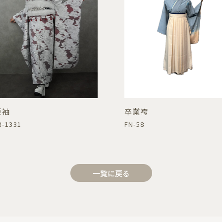
振袖
卒業袴
R-1331
FN-58
一覧に戻る