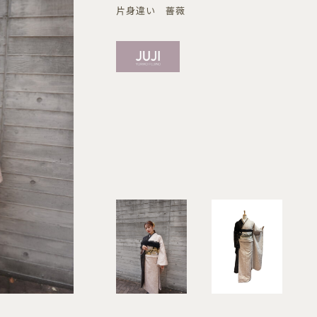
片身違い 薔薇