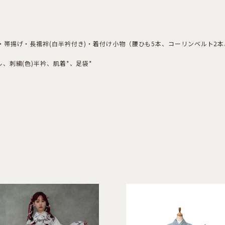
帯揚げ・長襦袢(白半衿付き)・着付け小物（腰ひも5本、コーリンベルト2
、刺繍(色)半衿、肌着*、足袋*