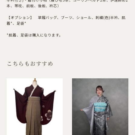
本、帯枕、前板、後板、衿芯）
【オプション】 草履バッグ、ブーツ、ショール、刺繍(色)半衿、肌
着*、足袋*
*肌着、足袋は購入になります。
こちらもおすすめ