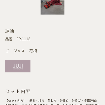
振袖
品番
FR-1118
ゴージャス 花柄
セット内容
【セット内容】 着物・袋帯・重ね襟・帯締め・帯揚げ・長襦袢(白
半衿付き)・着付け小物（腰ひも5本、コーリンベルト2本、伊達締め2