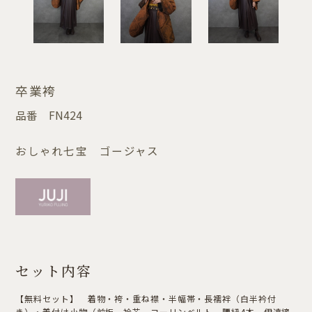
卒業袴
品番
FN424
おしゃれ七宝 ゴージャス
セット内容
【無料セット】 着物・袴・重ね襟・半幅帯・長襦袢（白半衿付
き）・着付け小物（前板，衿芯，コーリンベルト，腰紐4本，伊達締