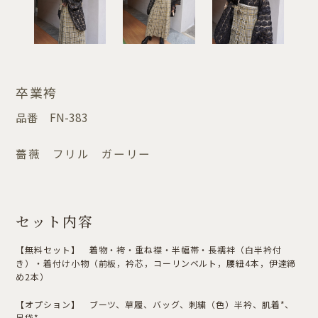
卒業袴
品番
FN-383
薔薇 フリル ガーリー
セット内容
【無料セット】 着物・袴・重ね襟・半幅帯・長襦袢（白半衿付
き）・着付け小物（前板，衿芯，コーリンベルト，腰紐4本，伊達締
め2本）
【オプション】 ブーツ、草履、バッグ、刺繍（色）半衿、肌着*、
足袋*