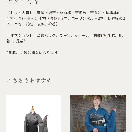
セット内容
【セット内容】 着物・袋帯・重ね襟・帯締め・帯揚げ・長襦袢(白
半衿付き)・着付け小物（腰ひも5本、コーリンベルト2本、伊達締め2
本、帯枕、前板、後板、衿芯）
【オプション】 草履バッグ、ブーツ、ショール、刺繍(色)半衿、肌
着*、足袋*
*肌着、足袋は購入になります。
こちらもおすすめ