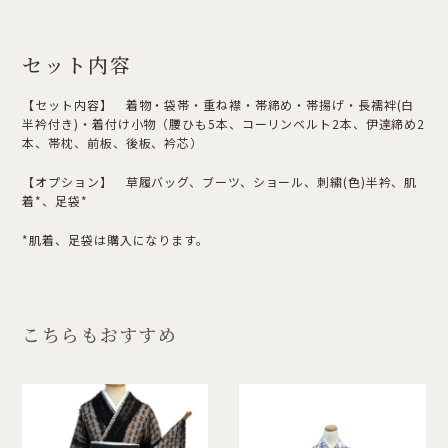
セット内容
【セット内容】 着物・袋帯・重ね襟・帯締め・帯揚げ・長襦袢(白
半衿付き)・着付け小物（腰ひも5本、コーリンベルト2本、伊達締め2
本、帯枕、前板、後板、衿芯）
【オプション】 草履バッグ、ブーツ、ショール、刺繍(色)半衿、肌
着*、足袋*
*肌着、足袋は購入になります。
こちらもおすすめ