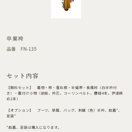
卒業袴
品番
FN-135
セット内容
【無料セット】 着物・袴・重ね襟・半幅帯・長襦袢（白半衿付
き）・着付け小物（前板，衿芯，コーリンベルト，腰紐4本，伊達締
め2本）
【オプション】 ブーツ、草履、バッグ、刺繍（色）半衿、肌着*、
足袋*
*肌着、足袋は購入になります。