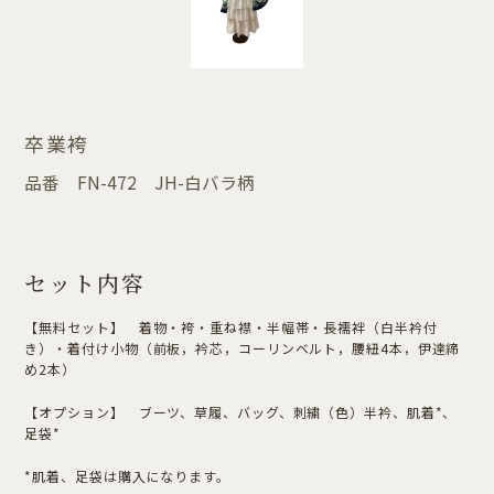
卒業袴
品番
FN-472 JH-白バラ柄
セット内容
【無料セット】 着物・袴・重ね襟・半幅帯・長襦袢（白半衿付
き）・着付け小物（前板，衿芯，コーリンベルト，腰紐4本，伊達締
め2本）
【オプション】 ブーツ、草履、バッグ、刺繍（色）半衿、肌着*、
足袋*
*肌着、足袋は購入になります。