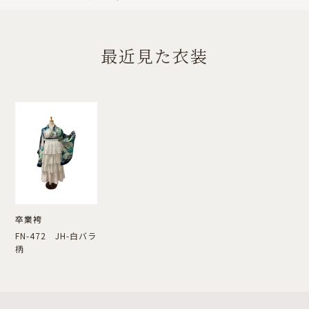
最近見た衣装
卒業袴
FN-472 JH-白バラ
柄