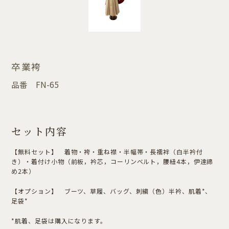
卒業袴
品番
FN-65
セット内容
【無料セット】 着物・袴・重ね襟・半幅帯・長襦袢（白半衿付
き）・着付け小物（前板，衿芯，コーリンベルト，腰紐4本，伊達締
め2本）
【オプション】 ブーツ、草履、バッグ、刺繍（色）半衿、肌着*、
足袋*
*肌着、足袋は購入になります。