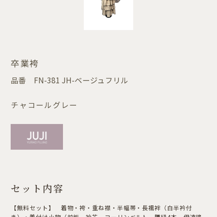
卒業袴
品番
FN-381 JH-ベージュフリル
チャコールグレー
セット内容
【無料セット】 着物・袴・重ね襟・半幅帯・長襦袢（白半衿付
き）・着付け小物（前板，衿芯，コーリンベルト，腰紐4本，伊達締