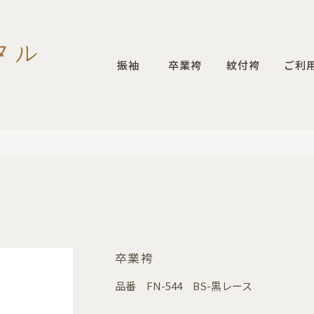
振袖
卒業袴
紋付袴
ご利
卒業袴
品番
FN-544 BS-黒レース