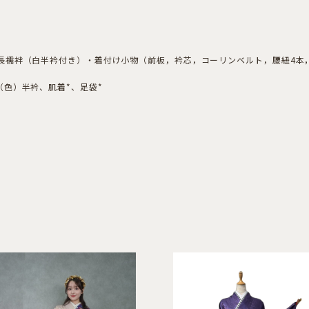
長襦袢（白半衿付き）・着付け小物（前板，衿芯，コーリンベルト，腰紐4本
色）半衿、肌着*、足袋*