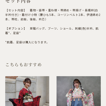
セット内容
【セット内容】 着物・袋帯・重ね襟・帯締め・帯揚げ・長襦袢(白
半衿付き)・着付け小物（腰ひも5本、コーリンベルト2本、伊達締め2
本、帯枕、前板、後板、衿芯）
【オプション】 草履バッグ、ブーツ、ショール、刺繍(色)半衿、肌
着*、足袋*
*肌着、足袋は購入になります。
こちらもおすすめ