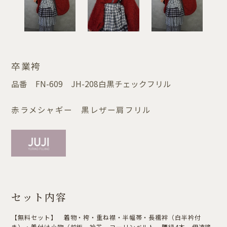
卒業袴
品番
FN-609 JH-208白黒チェックフリル
赤ラメシャギー 黒レザー肩フリル
セット内容
【無料セット】 着物・袴・重ね襟・半幅帯・長襦袢（白半衿付
き）・着付け小物（前板，衿芯，コーリンベルト，腰紐4本，伊達締