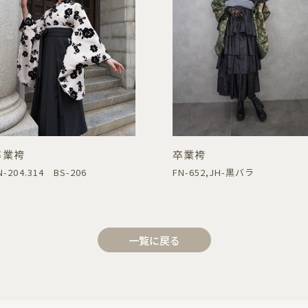
卒業袴
卒業袴
N-204.314 BS-206
FN-652,JH-黒バラ
一覧に戻る