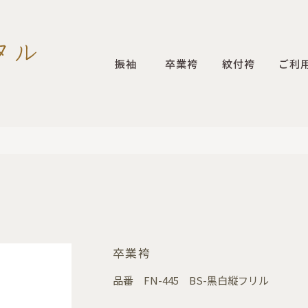
振袖
卒業袴
紋付袴
ご利
卒業袴
品番
FN-445 BS-黒白縦フリル