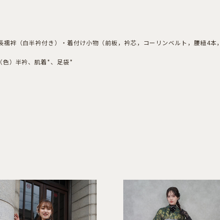
長襦袢（白半衿付き）・着付け小物（前板，衿芯，コーリンベルト，腰紐4本
色）半衿、肌着*、足袋*