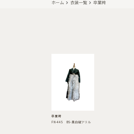
ホーム
衣装一覧
卒業袴
卒業袴
FN-445 BS-黒白縦フリル