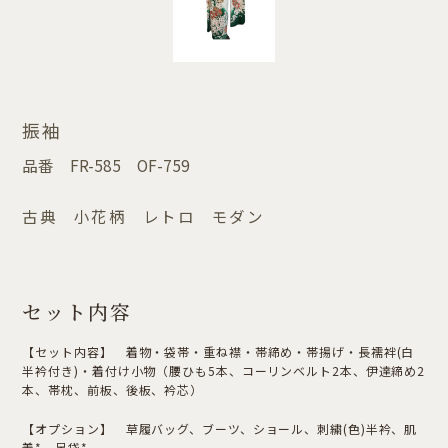
振袖
品番
FR-585 OF-759
古典 小花柄 レトロ モダン
セット内容
【セット内容】 着物・袋帯・重ね襟・帯締め・帯揚げ・長襦袢(白
半衿付き)・着付け小物（腰ひも5本、コーリンベルト2本、伊達締め2
本、帯枕、前板、後板、衿芯）
【オプション】 草履バッグ、ブーツ、ショール、刺繍(色)半衿、肌
着*、足袋*