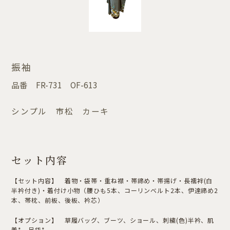
振袖
品番
FR-731 OF-613
シンプル 市松 カーキ
セット内容
【セット内容】 着物・袋帯・重ね襟・帯締め・帯揚げ・長襦袢(白
半衿付き)・着付け小物（腰ひも5本、コーリンベルト2本、伊達締め2
本、帯枕、前板、後板、衿芯）
【オプション】 草履バッグ、ブーツ、ショール、刺繍(色)半衿、肌
着*、足袋*