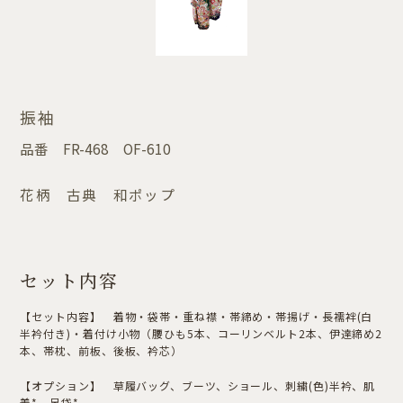
振袖
品番
FR-468 OF-610
花柄 古典 和ポップ
セット内容
【セット内容】 着物・袋帯・重ね襟・帯締め・帯揚げ・長襦袢(白
半衿付き)・着付け小物（腰ひも5本、コーリンベルト2本、伊達締め2
本、帯枕、前板、後板、衿芯）
【オプション】 草履バッグ、ブーツ、ショール、刺繍(色)半衿、肌
着*、足袋*