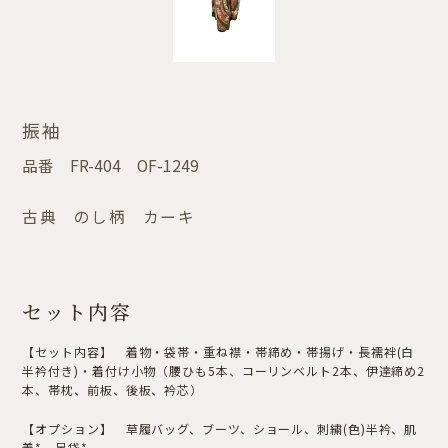
振袖
品番
FR-404 OF-1249
古典 のし柄 カーキ
セット内容
【セット内容】 着物・袋帯・重ね襟・帯締め・帯揚げ・長襦袢(白
半衿付き)・着付け小物（腰ひも5本、コーリンベルト2本、伊達締め2
本、帯枕、前板、後板、衿芯）
【オプション】 草履バッグ、ブーツ、ショール、刺繍(色)半衿、肌
着*、足袋*