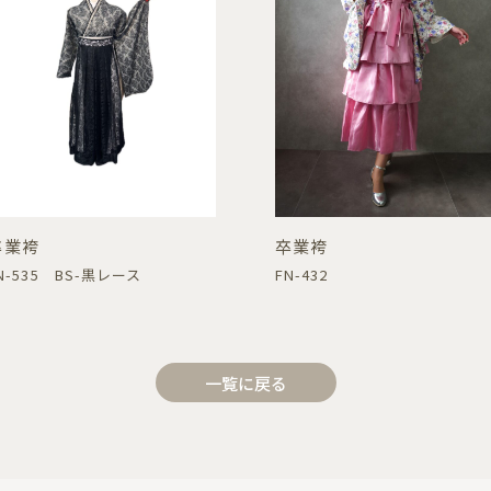
卒業袴
卒業袴
N-535 BS-黒レース
FN-432
一覧に戻る