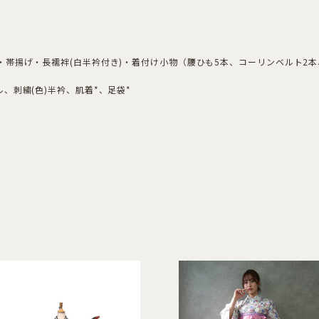
帯揚げ・長襦袢(白半衿付き)・着付け小物（腰ひも5本、コーリンベルト2
、刺繍(色)半衿、肌着*、足袋*