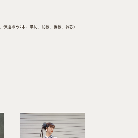
本、伊達締め2本、帯枕、前板、後板、衿芯）