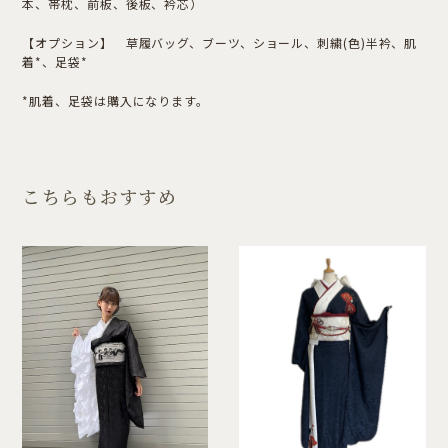
本、帯枕、前板、後板、衿芯）
【オプション】 草履バッグ、ブーツ、ショール、刺繍(色)半衿、肌
着*、足袋*
*肌着、足袋は購入になります。
こちらもおすすめ