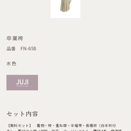
卒業袴
品番
FN-658
水色
セット内容
【無料セット】 着物・袴・重ね襟・半幅帯・長襦袢（白半衿付
き）・着付け小物（前板，衿芯，コーリンベルト，腰紐4本，伊達締