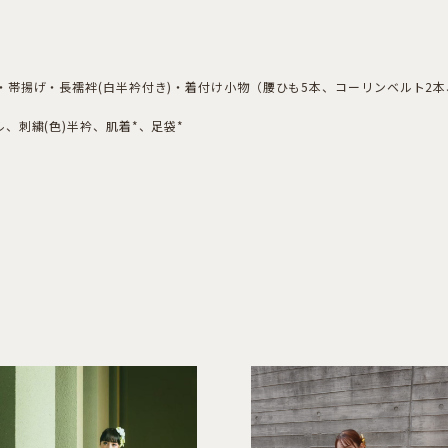
帯揚げ・長襦袢(白半衿付き)・着付け小物（腰ひも5本、コーリンベルト2
、刺繍(色)半衿、肌着*、足袋*