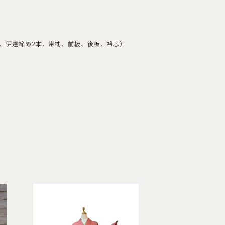
本、伊達締め2本、帯枕、前板、後板、衿芯）