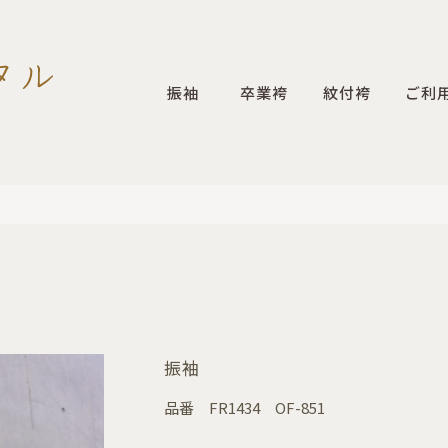
振袖
卒業袴
紋付袴
ご利
振袖
品番
FR1434 OF-851