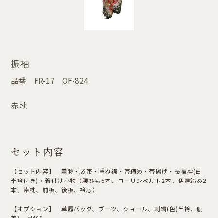
振袖
品番
FR-17 OF-824
赤地
セット内容
【セット内容】 着物・袋帯・重ね襟・帯締め・帯揚げ・長襦袢(白
半衿付き)・着付け小物（腰ひも5本、コーリンベルト2本、伊達締め2
本、帯枕、前板、後板、衿芯）
【オプション】 草履バッグ、ブーツ、ショール、刺繍(色)半衿、肌
着*、足袋*