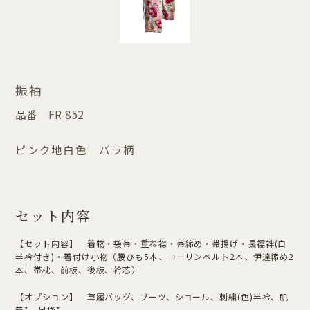
振袖
品番
FR-852
ピンク地白色 バラ柄
セット内容
【セット内容】 着物・袋帯・重ね襟・帯締め・帯揚げ・長襦袢(白
半衿付き)・着付け小物（腰ひも5本、コーリンベルト2本、伊達締め2
本、帯枕、前板、後板、衿芯）
【オプション】 草履バッグ、ブーツ、ショール、刺繍(色)半衿、肌
着*、足袋*