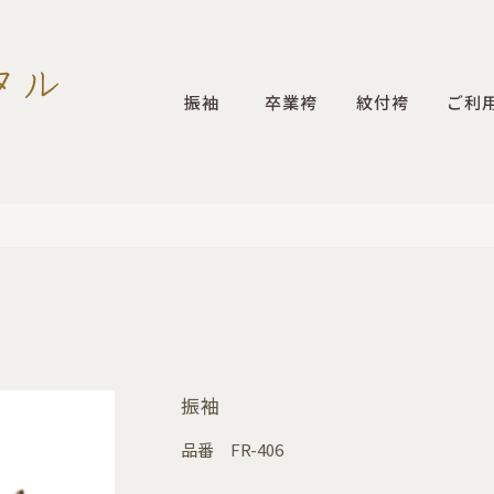
振袖
卒業袴
紋付袴
ご利
振袖
品番
FR-406