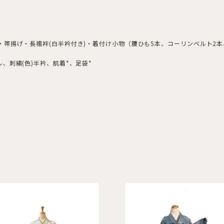
帯揚げ・長襦袢(白半衿付き)・着付け小物（腰ひも5本、コーリンベルト2
、刺繍(色)半衿、肌着*、足袋*