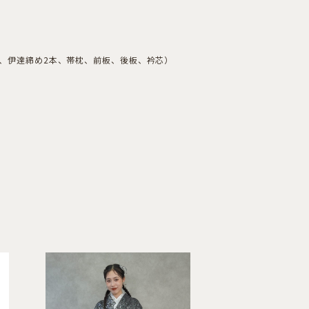
本、伊達締め2本、帯枕、前板、後板、衿芯）