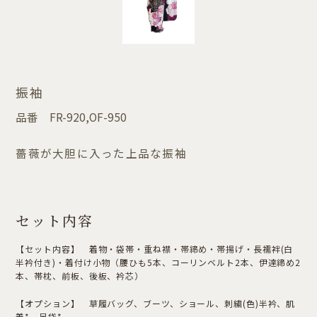
振袖
品番
FR-920,OF-950
薔薇が大胆に入った上品な振袖
セット内容
【セット内容】 着物・袋帯・重ね襟・帯締め・帯揚げ・長襦袢(白
半衿付き)・着付け小物（腰ひも5本、コーリンベルト2本、伊達締め2
本、帯枕、前板、後板、衿芯）
【オプション】 草履バッグ、ブーツ、ショール、刺繍(色)半衿、肌
着*、足袋*