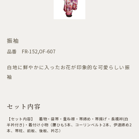
振袖
品番
FR-152,OF-607
白地に鮮やかに入ったお花が印象的な可愛らしい振
袖
セット内容
【セット内容】 着物・袋帯・重ね襟・帯締め・帯揚げ・長襦袢(白
半衿付き)・着付け小物（腰ひも5本、コーリンベルト2本、伊達締め2
本、帯枕、前板、後板、衿芯）