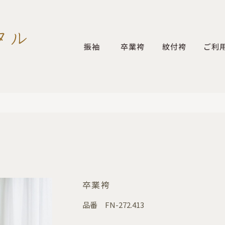
振袖
卒業袴
紋付袴
ご利
卒業袴
品番
FN-272.413