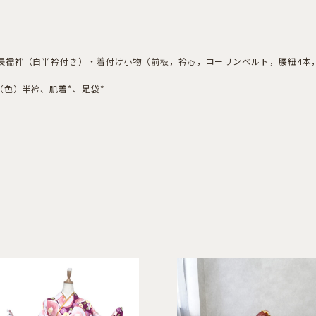
長襦袢（白半衿付き）・着付け小物（前板，衿芯，コーリンベルト，腰紐4本
色）半衿、肌着*、足袋*