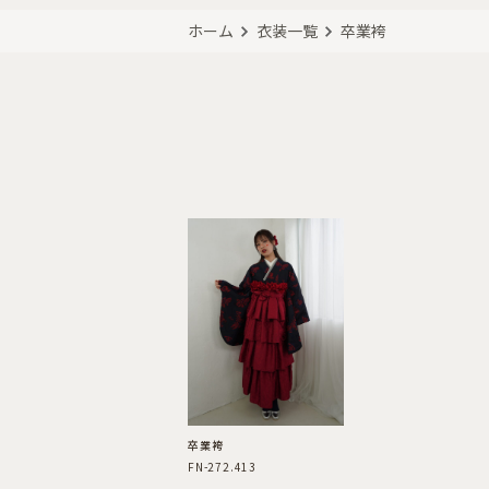
ホーム
衣装一覧
卒業袴
卒業袴
FN-272.413