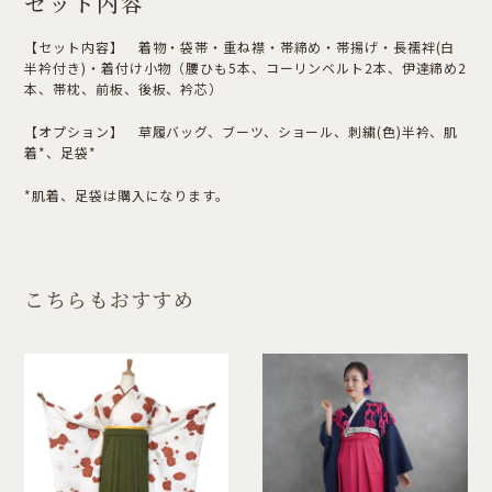
セット内容
【セット内容】 着物・袋帯・重ね襟・帯締め・帯揚げ・長襦袢(白
半衿付き)・着付け小物（腰ひも5本、コーリンベルト2本、伊達締め2
本、帯枕、前板、後板、衿芯）
【オプション】 草履バッグ、ブーツ、ショール、刺繍(色)半衿、肌
着*、足袋*
*肌着、足袋は購入になります。
こちらもおすすめ