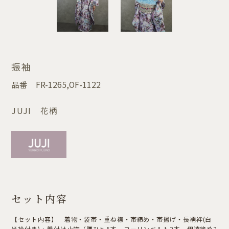
振袖
品番
FR-1265,OF-1122
JUJI 花柄
セット内容
【セット内容】 着物・袋帯・重ね襟・帯締め・帯揚げ・長襦袢(白
半衿付き)・着付け小物（腰ひも5本、コーリンベルト2本、伊達締め2