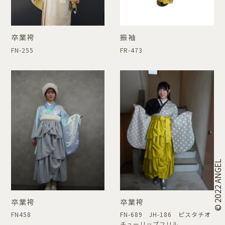
卒業袴
振袖
FN-255
FR-473
© 2022 ANGEL
卒業袴
卒業袴
FN458
FN-689 JH-186 ピスタチオ
チューリップフリル